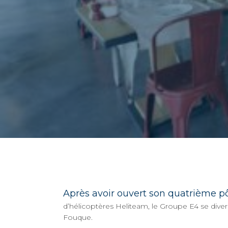
Après avoir ouvert son quatrième 
d’hélicoptères Heliteam, le Groupe E4 se divers
Fouque.