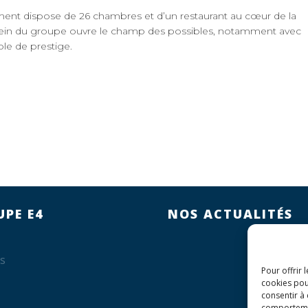
ement dispose de 26 chambres et d’un restaurant au cœur de la
sein du groupe ouvre le champ des possibles, notamment avec
ble de prestige.
UPE E4
NOS ACTUALITÉS
s
Pour offrir 
cookies pou
consentir à
comportement