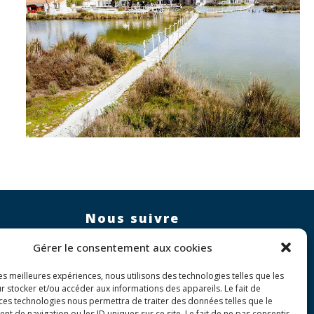
Nous suivre
Nous contacter
Gérer le consentement aux cookies
les meilleures expériences, nous utilisons des technologies telles que les
r stocker et/ou accéder aux informations des appareils. Le fait de
 ces technologies nous permettra de traiter des données telles que le
 de navigation ou les ID uniques sur ce site. Le fait de ne pas consentir