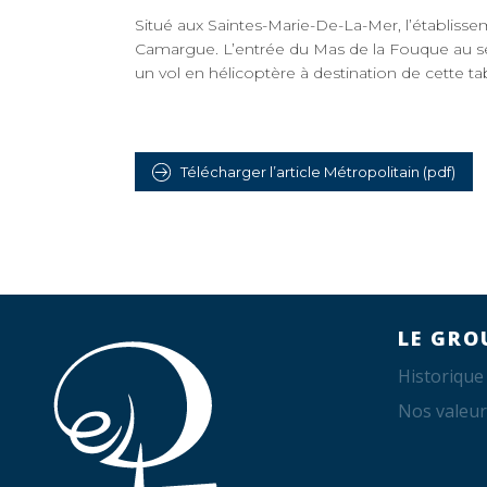
Situé aux Saintes-Marie-De-La-Mer, l’établiss
Camargue. L’entrée du Mas de la Fouque au 
un vol en hélicoptère à destination de cette ta
Télécharger l’article Métropolitain (pdf)
LE GRO
Historique
Nos valeur